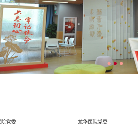
医院党委
龙华医院党委