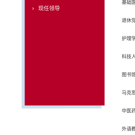
基础
现任领导
退休
护理
科技
图书
马克
中医
外语