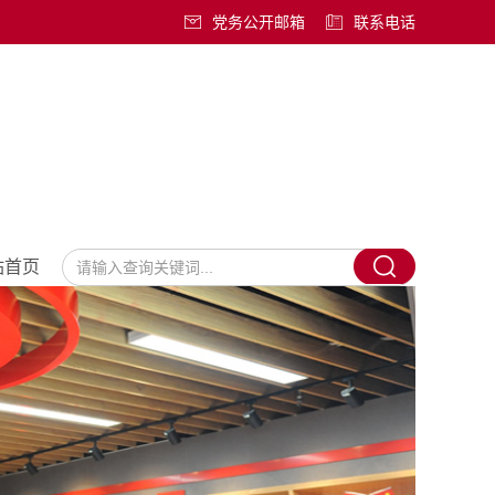
党务公开邮箱
联系电话
站首页