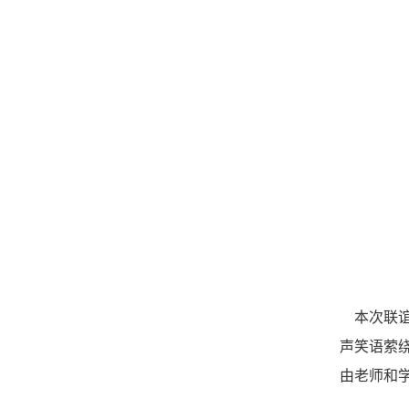
本次联谊
声笑语萦
由老师和