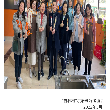
“
杏林村”烘焙爱好者协会
2022
年
3
月