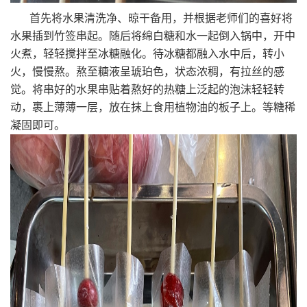
首先将水果清洗净、晾干备用，并根据老师们的喜好将
水果插到竹签串起。随后将绵白糖和水一起倒入锅中，开中
火煮，轻轻搅拌至冰糖融化。待冰糖都融入水中后，转小
火，慢慢熬。熬至糖液呈琥珀色，状态浓稠，有拉丝的感
觉。将串好的水果串贴着熬好的热糖上泛起的泡沫轻轻转
动，裹上薄薄一层，放在抹上食用植物油的板子上。等糖稀
凝固即可。