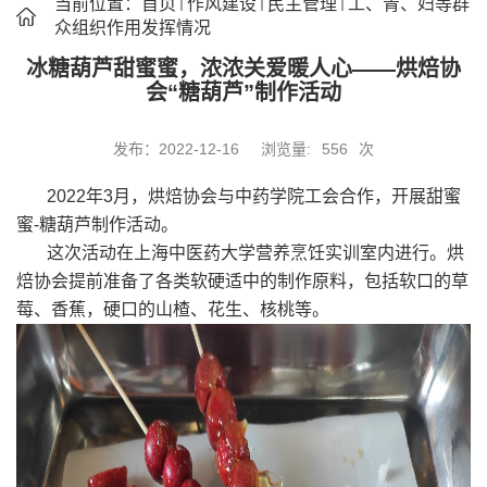
当前位置：
首页
作风建设
民主管理
工、青、妇等群
众组织作用发挥情况
冰糖葫芦甜蜜蜜，浓浓关爱暖人心——烘焙协
会“糖葫芦”制作活动
发布：2022-12-16
浏览量:
556
次
2022
年
3
月，烘焙协会与中药学院工会合作，开展甜蜜
蜜
-
糖葫芦制作活动。
这次活动在上海中医药大学营养烹饪实训室内进行。烘
焙协会提前准备了各类软硬适中的制作原料，包括软口的草
莓、香蕉，硬口的山楂、花生、核桃等。