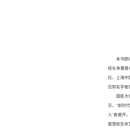
本书顾
校长朱惠蓉
红、上海中
位知名学者
国医大
示，“新时
人’者敞开
智慧和生命