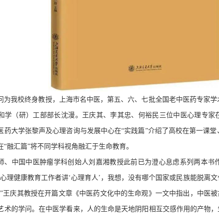
问为我校终身教授，上海市名中医，第五、六、七批全国老中医药专家学
和学（研）工部部长沈漫。王庆其、李其忠、何裕民三位中医心理专家在
医药大学张黎声及心理咨询与发展中心在“实践篇”介绍了高校在第一课
在“融汇篇”将不同学科视角融汇于生命教育。
师、中国中医肿瘤学科创始人刘嘉湘教授此前已为澄心息虑系列两本书作
代心理健康教育工作者讲‘心理育人’，我想，没有哪个国家或民族能脱离文
。”王庆其教授在开篇文章《中医药文化中的生命观》一文中指出，中医被古
艺术的学问。在中医学看来，人的生命是天地阴阳相互交感作用的产物，