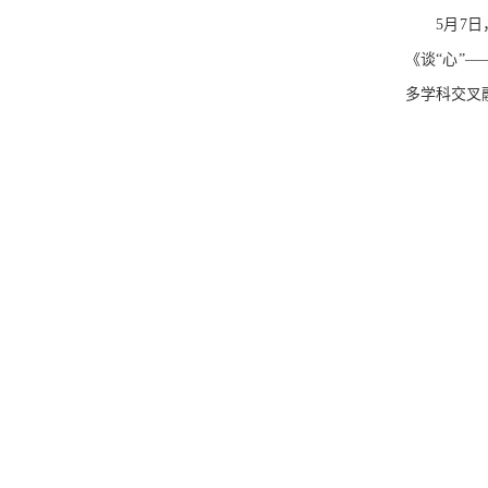
5
月
7
日
《谈“心”
多学科交叉