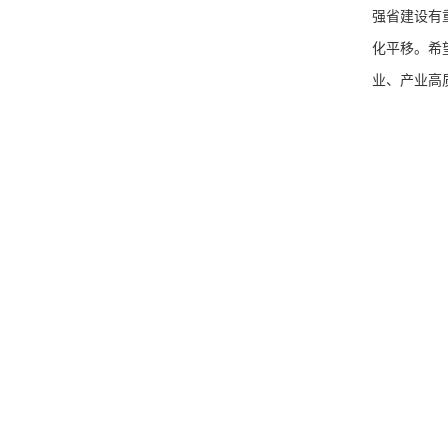
强省建设有
化平移。希
业、产业高