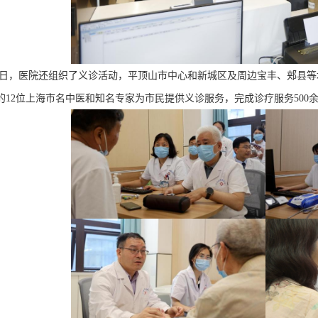
日，医院还组织了义诊活动，平顶山市中心和新城区及周边宝丰
、
郏县等
的
12
位
上海市名中医
和
知名专家为
市民
提供义诊服务，完成诊疗服务
500