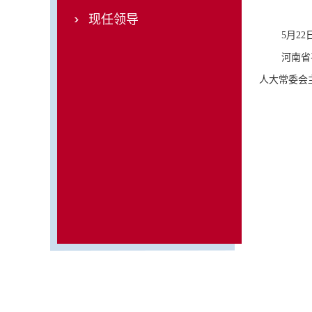
现任领导
5
月
22
河南省
人大常委会