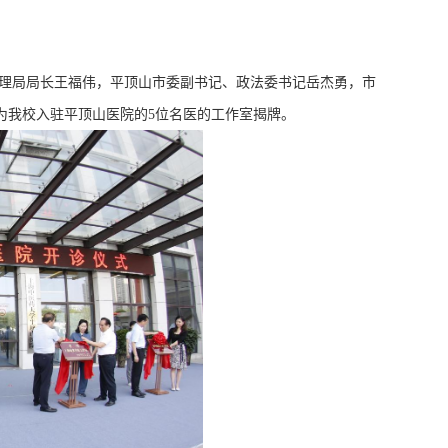
理局局长王福伟，平顶山市委副书记、政法委书记岳杰勇，市
为
我校
入驻平顶山
医院
的
5
位名医的
工作室揭牌。